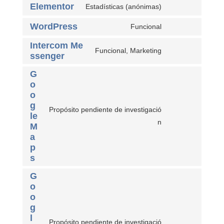
Elementor
Estadísticas (anónimas)
WordPress
Funcional
Intercom Me
Funcional, Marketing
ssenger
G
o
o
g
Propósito pendiente de investigació
le
n
M
a
p
s
G
o
o
g
l
Propósito pendiente de investigació