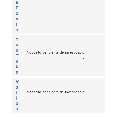
e
n
F
o
n
t
s
Y
o
u
Propósito pendiente de investigació
T
n
u
b
e
V
a
r
Propósito pendiente de investigació
i
n
o
s